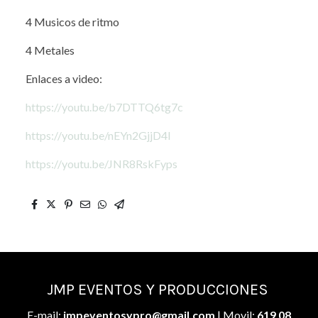
4 Musicos de ritmo
4 Metales
Enlaces a video:
https://youtu.be/b7DTTQ6tg7c
https://youtu.be/nEYn2GjjD4I
https://youtu.be/JNR8RskFyps
JMP EVENTOS Y PRODUCCIONES
E-mail:
jmpeventosypro@gmail.com
| Movil:
619 08