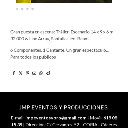
Gran puesta en escena: Tráiler-Escenario 14 x 9 x 6 m.
32.000 w Line Array, Pantallas led, Beam...
6 Componentes. 1 Cantante. Un gran espectáculo...
Para todos los públicos
JMP EVENTOS Y PRODUCCIONES
E-mail:
jmpeventosypro@gmail.com
| Movil:
619 08
15 39
| Dirección: C/ Cervantes, 52 .- CORIA - Cáceres