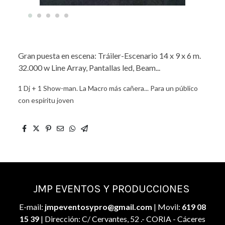
Gran puesta en escena: Tráiler-Escenario 14 x 9 x 6 m.
32.000 w Line Array, Pantallas led, Beam...
1 Dj + 1 Show-man. La Macro más cañera... Para un público
con espíritu joven
JMP EVENTOS Y PRODUCCIONES
E-mail:
jmpeventosypro@gmail.com
| Movil:
619 08
15 39
| Dirección: C/ Cervantes, 52 .- CORIA - Cáceres