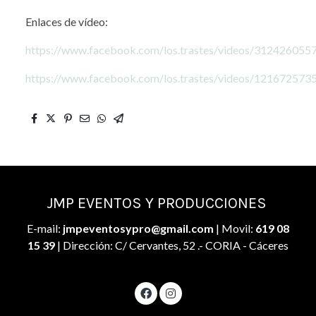
Enlaces de vídeo:
https://www.facebook.com/los.trastes/videos/31242605
https://www.facebook.com/los.trastes/videos/12167257
JMP EVENTOS Y PRODUCCIONES
E-mail:
jmpeventosypro@gmail.com
| Movil:
619 08
15 39
| Dirección: C/ Cervantes, 52 .- CORIA - Cáceres