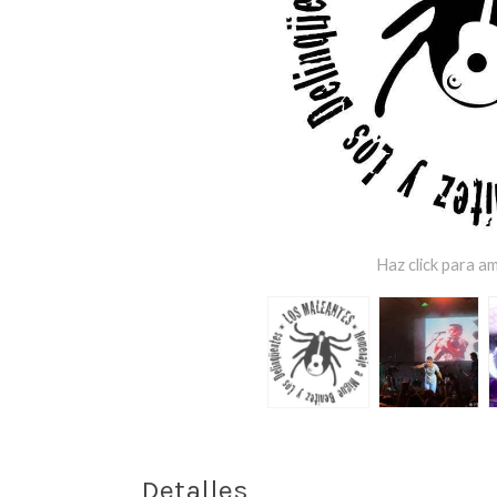
Haz click para am
Detalles