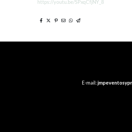
https://youtu.be/SPxqCfjNY_8
E-mail:
jmpeventosyp