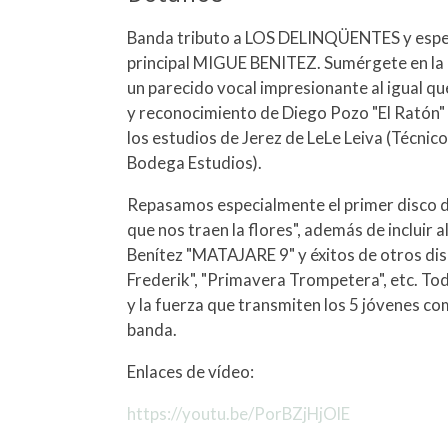
Banda tributo a LOS DELINQÜENTES y espec
principal MIGUE BENITEZ. Sumérgete en la i
un parecido vocal impresionante al igual qu
y reconocimiento de Diego Pozo "El Ratón"
los estudios de Jerez de LeLe Leiva (Técnic
Bodega Estudios).
Repasamos especialmente el primer disco d
que nos traen la flores", además de incluir
Benítez "MATAJARE 9" y éxitos de otros di
Frederik", "Primavera Trompetera", etc. To
y la fuerza que transmiten los 5 jóvenes 
banda.
Enlaces de vídeo:
https://youtu.be/PorBZjHjOlE