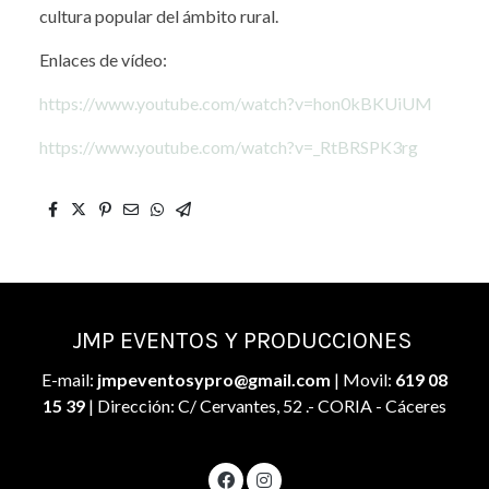
cultura popular del ámbito rural.
Enlaces de vídeo:
https://www.youtube.com/watch?v=hon0kBKUiUM
https://www.youtube.com/watch?v=_RtBRSPK3rg
JMP EVENTOS Y PRODUCCIONES
E-mail:
jmpeventosypro@gmail.com
| Movil:
619 08
15 39
| Dirección: C/ Cervantes, 52 .- CORIA - Cáceres