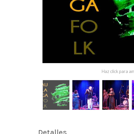
Haz click para am
Detalles