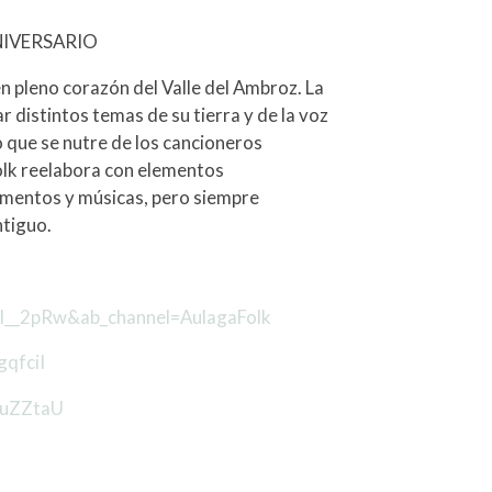
NIVERSARIO
n pleno corazón del Valle del Ambroz. La
ar distintos temas de su tierra y de la voz
o que se nutre de los cancioneros
Folk reelabora con elementos
rumentos y músicas, pero siempre
ntiguo.
l__2pRw&ab_channel=AulagaFolk
qfciI
kuZZtaU