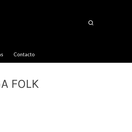
as
Contacto
A FOLK