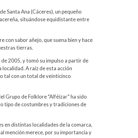
io de Santa Ana (Cáceres), un pequeño
 cacereña, situándose equidistante entre
re con sabor añejo, que suena bien y hace
uestras tierras.
de 2005, y tomó su impulso a partir de
 localidad. A raíz de esta acción
tal con un total de veinticinco
el Grupo de Folklore “Alféizar” ha sido
do tipo de costumbres y tradiciones de
es en distintas localidades de la comarca,
ial mención merece, por su importancia y